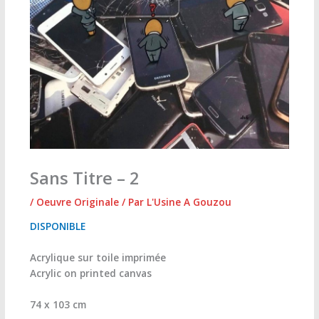
Sans Titre – 2
/
Oeuvre Originale
/ Par
L'Usine A Gouzou
DISPONIBLE
Acrylique sur toile imprimée
Acrylic on printed canvas
74 x 103 cm