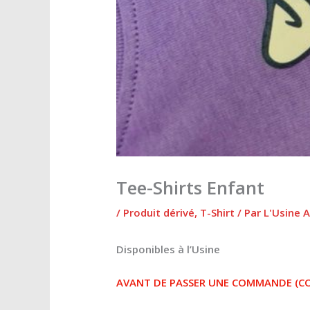
Tee-Shirts Enfant
/
Produit dérivé
,
T-Shirt
/ Par
L'Usine 
Disponibles à l’Usine
AVANT DE PASSER UNE COMMANDE (CON