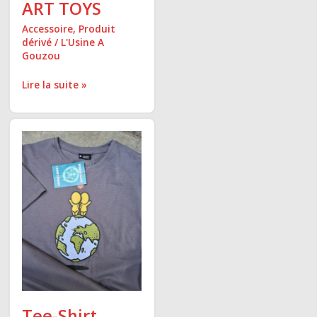
ART TOYS
Accessoire
,
Produit
dérivé
/
L'Usine A
Gouzou
Lire la suite »
Tee-
Shirt
Homme
ou
Mixte
Tee-Shirt